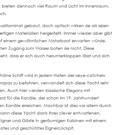
 bieten dennoch viel Raum und Licht im Innenraum.
sch.
sitlaminat gebaut, doch optisch wirken sie als seien
rtigen Materialien hergestellt. Immer wieder aber gibt
 auf einem gewöhnlichen Motorboot erwarten würde.
kten Zugang zum Wasser boten sie nicht. Diese
, dass er sich auch herunterklappen lässt und sich
schöne Schiff wird in jedem Hafen der »eye-catcher«
uropas zu befahren, verwandelt sich diese Yacht sehr
n. Auch hier werden klassische Eleganz mit
d für die Kanäle, der schon im 19. Jahrhundert
ren Kanäle erreichen. Machbar ist dies vor allem durch
kann diese Yacht dank ihres clever entworfenen,
er Eigner und Gäste in geräumigen Kabinen mit einem
vates und geschütztes Eignercockpit.