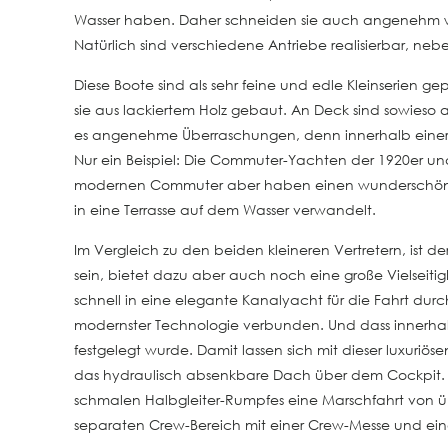
Wasser haben. Daher schneiden sie auch angenehm we
Natürlich sind verschiedene Antriebe realisierbar, neb
Diese Boote sind als sehr feine und edle Kleinserien 
sie aus lackiertem Holz gebaut. An Deck sind sowieso 
es angenehme Überraschungen, denn innerhalb einer k
Nur ein Beispiel: Die Commuter-Yachten der 1920er und
modernen Commuter aber haben einen wunderschönen, 
in eine Terrasse auf dem Wasser verwandelt.
Im Vergleich zu den beiden kleineren Vertretern, ist 
sein, bietet dazu aber auch noch eine große Vielseiti
schnell in eine elegante Kanalyacht für die Fahrt du
modernster Technologie verbunden. Und dass innerhal
festgelegt wurde. Damit lassen sich mit dieser luxuri
das hydraulisch absenkbare Dach über dem Cockpit. We
schmalen Halbgleiter-Rumpfes eine Marschfahrt von übe
separaten Crew-Bereich mit einer Crew-Messe und einer