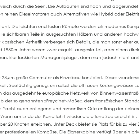
ich durch die Seen. Die Aufbauten sind flach und abgerundet,
en reinen Dieselmotoren auch Alternativen wie Hybrid oder Elektri
geplant. Die leichten und festen Rümpfe werden als modernes Kompo
alle sichtbaren Teile in ausgesuchten Hölzern und anderen hochwe
lassischen Ästhetik verbergen sich Details, die man sonst eher
 1930er Jahre waren zwar exquisit ausgestattet, aber einen dire
klar lackierten Mahagonispiegel, dem man jedoch nicht ansieht
der 23,5m große Commuter als Einzelbau konzipiert. Dieses wunder
gkeit. Seetüchtig genug, um selbst die oft rauen Küstengewässer E
rch das ausgedehnte europäische Netzwerk von Binnenwasserstraße
b der so genannten »Freycinet-Maße«, dem französischen Standar
ösen Yacht auch entlegene und romantisch Orte entlang der kleine
nn am Ende der Kanalfahrt wieder die offene See erreicht ist, 
r 20 Knoten erreichen. Unter Deck bietet sie Platz für bis zu vi
 professionellen Kombüse. Die Eignerkabine verfügt über ein pri