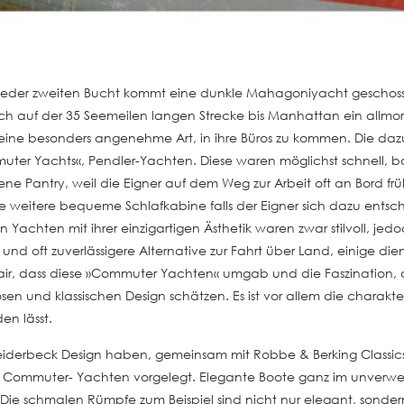
jeder zweiten Bucht kommt eine dunkle Mahagoniyacht geschossen.
sich auf der 35 Seemeilen langen Strecke bis Manhattan ein all
eet eine besonders angenehme Art, in ihre Büros zu kommen. Die
uter Yachts«, Pendler-Yachten. Diese waren möglichst schnell, 
ne Pantry, weil die Eigner auf dem Weg zur Arbeit oft an Bord f
 weitere bequeme Schlafkabine falls der Eigner sich dazu entschl
achten mit ihrer einzigartigen Ästhetik waren zwar stilvoll, jed
e und oft zuverlässigere Alternative zur Fahrt über Land, einige d
Flair, dass diese »Commuter Yachten« umgab und die Faszination, 
sen und klassischen Design schätzen. Es ist vor allem die charakte
en lässt.
derbeck Design haben, gemeinsam mit Robbe & Berking Classics, be
e Commuter- Yachten vorgelegt. Elegante Boote ganz im unverwec
ie schmalen Rümpfe zum Beispiel sind nicht nur elegant, sondern