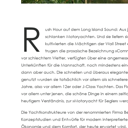
R
ush Hour auf dem Long Island Sound: Aus 
schlanken Motoryachten. Und sie liefern 
kultivierten die Mächtigen der Wall Str
trugen die prosaische Bezeichnung »Comm
vor schlechtem Wetter, verfügten über eine angemesse
Unterkünften für die Mannschaft, noch mindestens eine
dann aber auch. Die schnellen und überaus eleganten Y
genutzt wurden sie tatsächlich vor allem als schneller
Jahre, also vor allem 12er oder J-Class Yachten. Das 
vor allem unter jenen, die schöne Dinge in einem zeitlo
heutigem Verständnis, zur »Motoryacht für Segler« werd
Die Yachtkonstrukteure von der renommierten Firma Bei
Konzeptstudien und Entwürfe für modern interpretiert
Ökonomie und dem Komfort, der heute erwartet wird. D