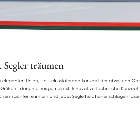
t Segler träumen
itlos eleganten Linien, stellt ein Motorbootkonzept der absoluten 
n Größen, denen eines gemein ist: Innovative technische Konzeptl
ssischen Yachten erinnern und jedes Seglerherz höher schlagen las