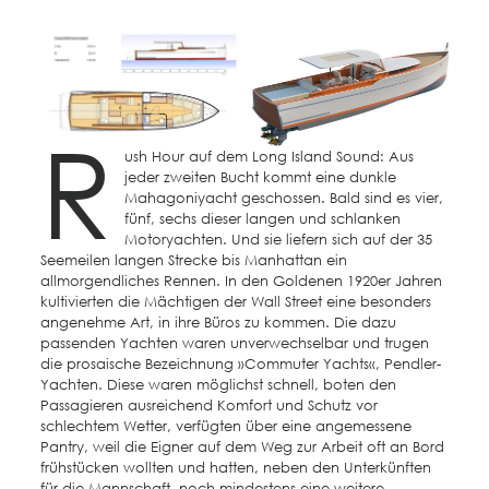
R
ush Hour auf dem Long Island Sound: Aus
jeder zweiten Bucht kommt eine dunkle
Mahagoniyacht geschossen. Bald sind es vier,
fünf, sechs dieser langen und schlanken
Motoryachten. Und sie liefern sich auf der 35
Seemeilen langen Strecke bis Manhattan ein
allmorgendliches Rennen. In den Goldenen 1920er Jahren
kultivierten die Mächtigen der Wall Street eine besonders
angenehme Art, in ihre Büros zu kommen. Die dazu
passenden Yachten waren unverwechselbar und trugen
die prosaische Bezeichnung »Commuter Yachts«, Pendler-
Yachten. Diese waren möglichst schnell, boten den
Passagieren ausreichend Komfort und Schutz vor
schlechtem Wetter, verfügten über eine angemessene
Pantry, weil die Eigner auf dem Weg zur Arbeit oft an Bord
frühstücken wollten und hatten, neben den Unterkünften
für die Mannschaft, noch mindestens eine weitere