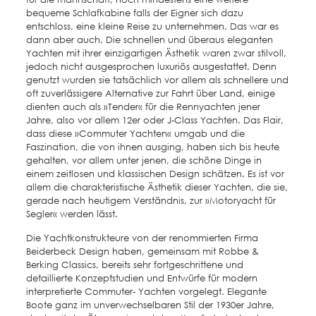
bequeme Schlafkabine falls der Eigner sich dazu
entschloss, eine kleine Reise zu unternehmen. Das war es
dann aber auch. Die schnellen und überaus eleganten
Yachten mit ihrer einzigartigen Ästhetik waren zwar stilvoll,
jedoch nicht ausgesprochen luxuriös ausgestattet. Denn
genutzt wurden sie tatsächlich vor allem als schnellere und
oft zuverlässigere Alternative zur Fahrt über Land, einige
dienten auch als »Tender« für die Rennyachten jener
Jahre, also vor allem 12er oder J-Class Yachten. Das Flair,
dass diese »Commuter Yachten« umgab und die
Faszination, die von ihnen ausging, haben sich bis heute
gehalten, vor allem unter jenen, die schöne Dinge in
einem zeitlosen und klassischen Design schätzen. Es ist vor
allem die charakteristische Ästhetik dieser Yachten, die sie,
gerade nach heutigem Verständnis, zur »Motoryacht für
Segler« werden lässt.
Die Yachtkonstrukteure von der renommierten Firma
Beiderbeck Design haben, gemeinsam mit Robbe &
Berking Classics, bereits sehr fortgeschrittene und
detaillierte Konzeptstudien und Entwürfe für modern
interpretierte Commuter- Yachten vorgelegt. Elegante
Boote ganz im unverwechselbaren Stil der 1930er Jahre,