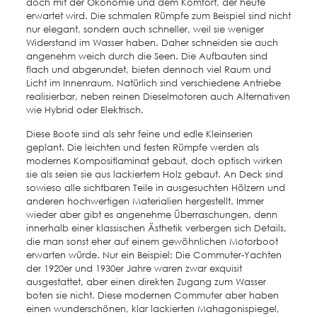
doch mit der Ökonomie und dem Komfort, der heute
erwartet wird. Die schmalen Rümpfe zum Beispiel sind nicht
nur elegant, sondern auch schneller, weil sie weniger
Widerstand im Wasser haben. Daher schneiden sie auch
angenehm weich durch die Seen. Die Aufbauten sind
flach und abgerundet, bieten dennoch viel Raum und
Licht im Innenraum. Natürlich sind verschiedene Antriebe
realisierbar, neben reinen Dieselmotoren auch Alternativen
wie Hybrid oder Elektrisch.
Diese Boote sind als sehr feine und edle Kleinserien
geplant. Die leichten und festen Rümpfe werden als
modernes Kompositlaminat gebaut, doch optisch wirken
sie als seien sie aus lackiertem Holz gebaut. An Deck sind
sowieso alle sichtbaren Teile in ausgesuchten Hölzern und
anderen hochwertigen Materialien hergestellt. Immer
wieder aber gibt es angenehme Überraschungen, denn
innerhalb einer klassischen Ästhetik verbergen sich Details,
die man sonst eher auf einem gewöhnlichen Motorboot
erwarten würde. Nur ein Beispiel: Die Commuter-Yachten
der 1920er und 1930er Jahre waren zwar exquisit
ausgestattet, aber einen direkten Zugang zum Wasser
boten sie nicht. Diese modernen Commuter aber haben
einen wunderschönen, klar lackierten Mahagonispiegel,