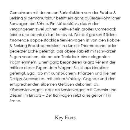
Gemeinsam mit der neuen Barkollektion von der Robbe &
Berking Silbermanufaktur betritt ein ganz außergewöhnlicher
Barwagen die Bühne. Ein Möbelstück, das in den
vergangenen zwei Jahren weltweit ein großes Comeback
feierte und ebenfalls fast trendy ist. Der auf großen Rädern
thronende doppelstöckige Servierwagen ist von den Robbe
& Berking Bootsbaumeistern in dunkler Thermoesche, oder
gebeizter Eiche gefertigt, das obere Tablett mit schwarzen
Fugen versehen, die an das Teakdeck einer eleganten
Yacht erinnern. Einen ganz besonderen Glanz verleiht die
mittlere dieser Fugen dem Wagen. Sie ist aus Neusilber
gefertigt. Egal, ob mit Kunstbüchern, Pflanzen und kleinen
Design-Accessoires, mit edlem Whiskey, Cognac und den
entsprechenden silbernen Gefäßen dekoriert, als
Käseservierwagen, oder als Servierwagen mit Geschirr und
Dessert im Einsatz – Der Barwagen setzt alles gekonnt in
Szene.
Key Facts