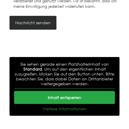
verarbeitet und genutzt werden. Mir ist bekannt, dass ich
meine Einwilligung jederzeit widerrufen kann.
Sie sehen gerade einen Platzhalterinhalt von
Standard
. Um auf den eigentlichen Inhalt
zuzugreifen, klicken Sie auf den Button unten. Bitte
beachten Sie, dass dabei Daten an Drittanbieter
weitergegeben werden.
Inhalt entsperren
Weitere Informationen