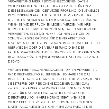
VERARBEITUNG IHRER PERSONENBEZOGENEN DATEN
WIDERSPRUCH EINZULEGEN; DIES GILT AUCH FÜR EIN AUF
DIESE BESTIMMUNGEN GESTÜTZTES PROFILING. DIE JEWEILIGE
RECHTSGRUNDLAGE, AUF DENEN EINE VERARBEITUNG
BERUHT, ENTNEHMEN SIE DIESER DATENSCHUTZERKLÄRUNG.
WENN SIE WIDERSPRUCH EINLEGEN, WERDEN WIR IHRE
BETROFFENEN PERSONENBEZOGENEN DATEN NICHT MEHR
VERARBEITEN, ES SEI DENN, WIR KÖNNEN ZWINGENDE
SCHUTZWÜRDIGE GRÜNDE FÜR DIE VERARBEITUNG
NACHWEISEN, DIE IHRE INTERESSEN, RECHTE UND FREIHEITEN
ÜBERWIEGEN ODER DIE VERARBEITUNG DIENT DER
GELTENDMACHUNG, AUSÜBUNG ODER VERTEIDIGUNG VON
RECHTSANSPRÜCHEN (WIDERSPRUCH NACH ART. 21 ABS. 1
DSGVO).
WERDEN IHRE PERSONENBEZOGENEN DATEN VERARBEITET,
UM DIREKTWERBUNG ZU BETREIBEN, SO HABEN SIE DAS
RECHT, JEDERZEIT WIDERSPRUCH GEGEN DIE VERARBEITUNG
SIE BETREFFENDER PERSONENBEZOGENER DATEN ZUM
ZWECKE DERARTIGER WERBUNG EINZULEGEN; DIES GILT
AUCH FÜR DAS PROFILING, SOWEIT ES MIT SOLCHER
DIREKTWERBUNG IN VERBINDUNG STEHT. WENN SIE
WIDERSPRECHEN, WERDEN IHRE PERSONENBEZOGENEN
DATEN ANSCHLIESSEND NICHT MEHR ZUM ZWECKE DER