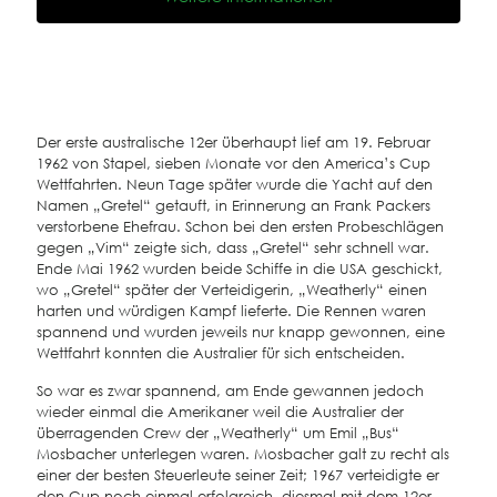
Der erste australische 12er überhaupt lief am 19. Februar
1962 von Stapel, sieben Monate vor den America’s Cup
Wettfahrten. Neun Tage später wurde die Yacht auf den
Namen „Gretel“ getauft, in Erinnerung an Frank Packers
verstorbene Ehefrau. Schon bei den ersten Probeschlägen
gegen „Vim“ zeigte sich, dass „Gretel“ sehr schnell war.
Ende Mai 1962 wurden beide Schiffe in die USA geschickt,
wo „Gretel“ später der Verteidigerin, „Weatherly“ einen
harten und würdigen Kampf lieferte. Die Rennen waren
spannend und wurden jeweils nur knapp gewonnen, eine
Wettfahrt konnten die Australier für sich entscheiden.
So war es zwar spannend, am Ende gewannen jedoch
wieder einmal die Amerikaner weil die Australier der
überragenden Crew der „Weatherly“ um Emil „Bus“
Mosbacher unterlegen waren. Mosbacher galt zu recht als
einer der besten Steuerleute seiner Zeit; 1967 verteidigte er
den Cup noch einmal erfolgreich, diesmal mit dem 12er