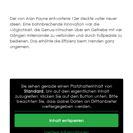
Der von Alan Payne entworfene 12er steckte voller neuer
Ideen. Eine bahnbrechende Innovation war die
Möglichkeit, die Genua-Winschen über ein Getriebe mit vier
Gängen miteinander zu verbinden und durch Fußpedale zu
bedienen. Das erhöhte die Effizienz beim Wenden ganz
ungemein.
Sie sehen gerade einen Platzhalterinhalt von
Standard
. Um auf den eigentlichen Inhalt
zuzugreifen, klicken Sie auf den Button unten. Bitte
beachten Sie, dass dabei Daten an Drittanbieter
weitergegeben werden.
Inhalt entsperren
Weitere Informationen