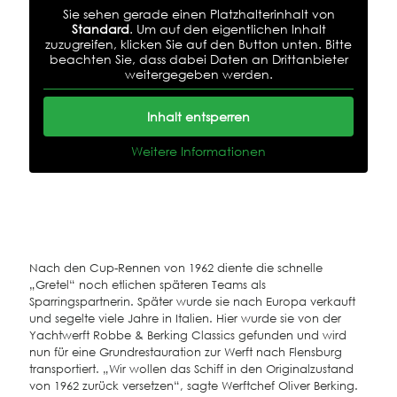
Sie sehen gerade einen Platzhalterinhalt von
Standard
. Um auf den eigentlichen Inhalt
zuzugreifen, klicken Sie auf den Button unten. Bitte
beachten Sie, dass dabei Daten an Drittanbieter
weitergegeben werden.
Inhalt entsperren
Weitere Informationen
Nach den Cup-Rennen von 1962 diente die schnelle
„Gretel“ noch etlichen späteren Teams als
Sparringspartnerin. Später wurde sie nach Europa verkauft
und segelte viele Jahre in Italien. Hier wurde sie von der
Yachtwerft Robbe & Berking Classics gefunden und wird
nun für eine Grundrestauration zur Werft nach Flensburg
transportiert. „Wir wollen das Schiff in den Originalzustand
von 1962 zurück versetzen“, sagte Werftchef Oliver Berking.