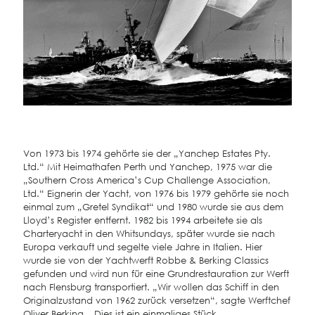
Von 1973 bis 1974 gehörte sie der „Yanchep Estates Pty.
Ltd.“ Mit Heimathafen Perth und Yanchep, 1975 war die
„Southern Cross America’s Cup Challenge Association,
Ltd.“ Eignerin der Yacht, von 1976 bis 1979 gehörte sie noch
einmal zum „Gretel Syndikat“ und 1980 wurde sie aus dem
Lloyd’s Register entfernt. 1982 bis 1994 arbeitete sie als
Charteryacht in den Whitsundays, später wurde sie nach
Europa verkauft und segelte viele Jahre in Italien. Hier
wurde sie von der Yachtwerft Robbe & Berking Classics
gefunden und wird nun für eine Grundrestauration zur Werft
nach Flensburg transportiert. „Wir wollen das Schiff in den
Originalzustand von 1962 zurück versetzen“, sagte Werftchef
Oliver Berking. „Dies ist ein einmaliges Stück