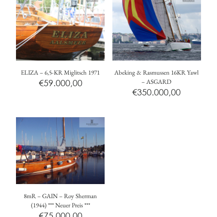
ELIZA – 6,5-KR Miglitsch 1971
Abeking & Rasmussen 16KR Yawl
€
59.000,00
– ASGARD
€
350.000,00
8mR – GAIN – Roy Sherman
(1944) *** Neuer Preis ***
€
75.000,00