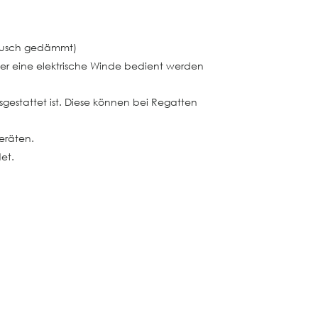
eräusch gedämmt)
ber eine elektrische Winde bedient werden
sgestattet ist. Diese können bei Regatten
eräten.
det.