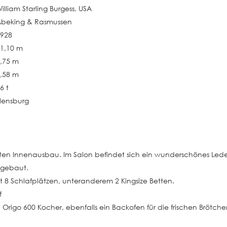
illiam Starling Burgess, USA
Abeking & Rasmussen
1928
1,10 m
,75 m
,58 m
6 t
lensburg
tteten Innenausbau. Im Salon befindet sich ein wunderschönes Le
 gebaut.
mt 8 Schlafplätzen, unteranderem 2 Kingsize Betten.
f
Origo 600 Kocher, ebenfalls ein Backofen für die frischen Brötc