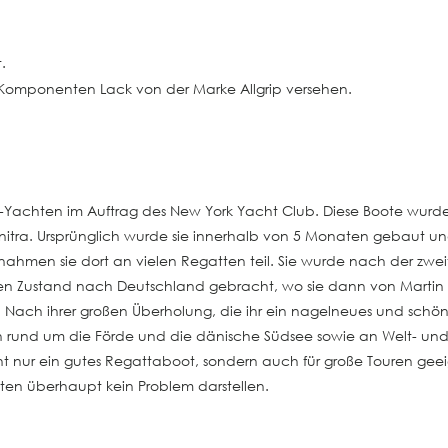
.
2 Komponenten Lack von der Marke Allgrip versehen.
achten im Auftrag des New York Yacht Club. Diese Boote wurden
 Anitra. Ursprünglich wurde sie innerhalb von 5 Monaten gebau
 nahmen sie dort an vielen Regatten teil. Sie wurde nach der z
ten Zustand nach Deutschland gebracht, wo sie dann von Martin 
t. Nach ihrer großen Überholung, die ihr ein nagelneues und schö
 rund um die Förde und die dänische Südsee sowie an Welt- und
ht nur ein gutes Regattaboot, sondern auch für große Touren geeig
ten überhaupt kein Problem darstellen.