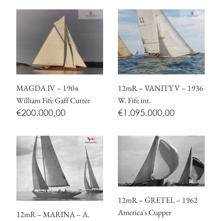
MAGDA IV – 1904
12mR – VANITY V – 1936
William Fife Gaff Cutter
W. Fife int.
€
200.000,00
€
1.095.000,00
12mR – GRETEL – 1962
America´s Cupper
12mR – MARINA – A.