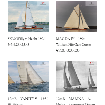
SK30 Willy v. Hacht 1926
MAGDA IV – 1904
€
48.000,00
William Fife Gaff Cutter
€
200.000,00
12mR – VANITY V – 1936
12mR – MARINA – A.
W. Fife int.
Mylne – Recreate of Design