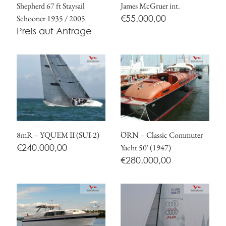
Shepherd 67 ft Staysail
James McGruer int.
€
55.000,00
Schooner 1935 / 2005
Preis auf Anfrage
8mR – YQUEM II (SUI-2)
ÖRN – Classic Commuter
€
240.000,00
Yacht 50′ (1947)
€
280.000,00