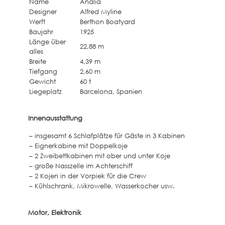
Name
Analía
Designer
Alfred Myline
Werft
Berthon Boatyard
Baujahr
1925
Länge über
22,88 m
alles
Breite
4,39 m
Tiefgang
2,60 m
Gewicht
60 t
Liegeplatz
Barcelona, Spanien
Innenausstattung
– insgesamt 6 Schlafplätze für Gäste in 3 Kabinen
– Eignerkabine mit Doppelkoje
– 2 Zweibettkabinen mit ober und unter Koje
– große Nasszelle im Achterschiff
– 2 Kojen in der Vorpiek für die Crew
– Kühlschrank, Mikrowelle, Wasserkocher usw.
Motor, Elektronik