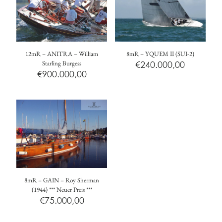
12mR – ANITRA – William
8mR – YQUEM II (SUI-2)
Starling Burgess
€
240.000,00
€
900.000,00
8mR – GAIN – Roy Sherman
(1944) *** Neuer Preis ***
€
75.000,00