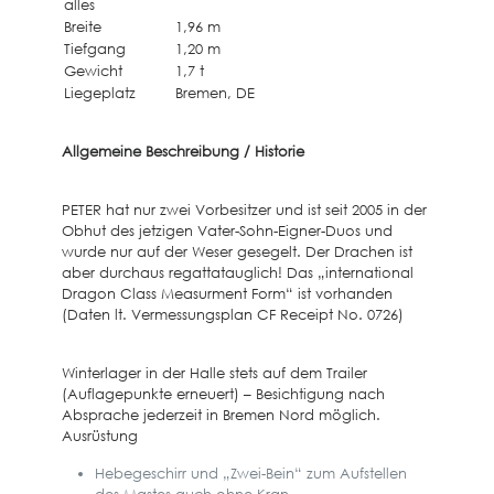
alles
Breite
1,96 m
Tiefgang
1,20 m
Gewicht
1,7 t
Liegeplatz
Bremen, DE
Allgemeine Beschreibung / Historie
PETER hat nur zwei Vorbesitzer und ist seit 2005 in der
Obhut des jetzigen Vater-Sohn-Eigner-Duos und
wurde nur auf der Weser gesegelt. Der Drachen ist
aber durchaus regattatauglich! Das „international
Dragon Class Measurment Form“ ist vorhanden
(Daten lt. Vermessungsplan CF Receipt No. 0726)
Winterlager in der Halle stets auf dem Trailer
(Auflagepunkte erneuert) – Besichtigung nach
Absprache jederzeit in Bremen Nord möglich.
Ausrüstung
Hebegeschirr und „Zwei-Bein“ zum Aufstellen