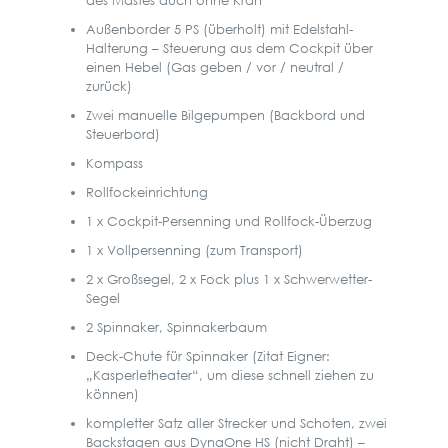
des Mastes auch ohne Kran
Außenborder 5 PS (überholt) mit Edelstahl-
Halterung – Steuerung aus dem Cockpit über
einen Hebel (Gas geben / vor / neutral /
zurück)
Zwei manuelle Bilgepumpen (Backbord und
Steuerbord)
Kompass
Rollfockeinrichtung
1 x Cockpit-Persenning und Rollfock-Überzug
1 x Vollpersenning (zum Transport)
2 x Großsegel, 2 x Fock plus 1 x Schwerwetter-
Segel
2 Spinnaker, Spinnakerbaum
Deck-Chute für Spinnaker (Zitat Eigner:
„Kasperletheater“, um diese schnell ziehen zu
können)
kompletter Satz aller Strecker und Schoten, zwei
Backstagen aus DynaOne HS (nicht Draht) –