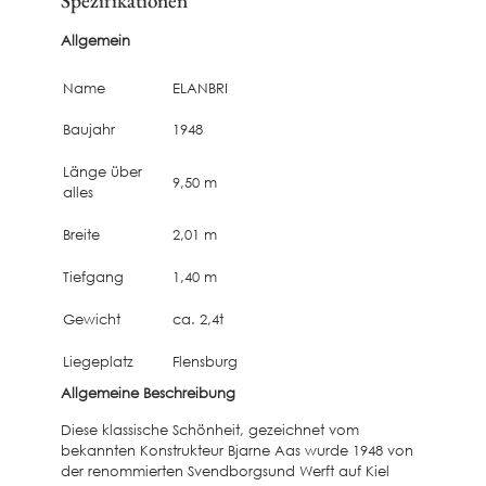
Spezifikationen
Allgemein
Name
ELANBRI
Baujahr
1948
Länge über
9,50 m
alles
Breite
2,01 m
Tiefgang
1,40 m
Gewicht
ca. 2,4t
Liegeplatz
Flensburg
Allgemeine Beschreibung
Diese klassische Schönheit, gezeichnet vom
bekannten Konstrukteur Bjarne Aas wurde 1948 von
der renommierten Svendborgsund Werft auf Kiel