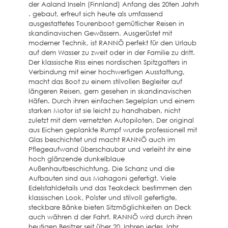
der Aaland Inseln (Finnland) Anfang des 20ten Jahrh
. gebaut, erfreut sich heute als umfassend
ausgestattetes Tourenboot gemütlicher Reisen in
skandinavischen Gewässern. Ausgerüstet mit
moderner Technik, ist RANNÖ perfekt für den Urlaub
auf dem Wasser zu zweit oder in der Familie zu dritt.
Der klassische Riss eines nordischen Spitzgatters in
Verbindung mit einer hochwertigen Ausstattung,
macht das Boot zu einem stilvollen Begleiter auf
längeren Reisen, gern gesehen in skandinavischen
Häfen. Durch ihren einfachen Segelplan und einem
starken Motor ist sie leicht zu handhaben, nicht
zuletzt mit dem vernetzten Autopiloten. Der original
aus Eichen geplankte Rumpf wurde professionell mit
Glas beschichtet und macht RANNÖ auch im
Pflegeaufwand überschaubar und verleiht ihr eine
hoch glänzende dunkelblaue
Außenhautbeschichtung. Die Schanz und die
Aufbauten sind aus Mahagoni gefertigt. Viele
Edelstahldetails und das Teakdeck bestimmen den
klassischen Look, Polster und stilvoll gefertigte,
steckbare Bänke bieten Sitzmöglichkeiten an Deck
auch währen d der Fahrt. RANNÖ wird durch ihren
heutigen Besitzer seit über 20 Jahren jedes Jahr