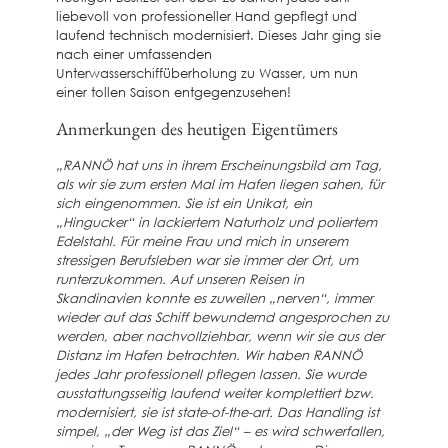
liebevoll von professioneller Hand gepflegt und
laufend technisch modernisiert. Dieses Jahr ging sie
nach einer umfassenden
Unterwasserschiffüberholung zu Wasser, um nun
einer tollen Saison entgegenzusehen!
Anmerkungen des heutigen Eigentümers
„RANNÖ hat uns in ihrem Erscheinungsbild am Tag,
als wir sie zum ersten Mal im Hafen liegen sahen, für
sich eingenommen. Sie ist ein Unikat, ein
„Hingucker“ in lackiertem Naturholz und poliertem
Edelstahl. Für meine Frau und mich in unserem
stressigen Berufsleben war sie immer der Ort, um
runterzukommen. Auf unseren Reisen in
Skandinavien konnte es zuweilen „nerven“, immer
wieder auf das Schiff bewundernd angesprochen zu
werden, aber nachvollziehbar, wenn wir sie aus der
Distanz im Hafen betrachten. Wir haben RANNÖ
jedes Jahr professionell pflegen lassen. Sie wurde
ausstattungsseitig laufend weiter komplettiert bzw.
modernisiert, sie ist state-of-the-art. Das Handling ist
simpel, „der Weg ist das Ziel“ – es wird schwerfallen,