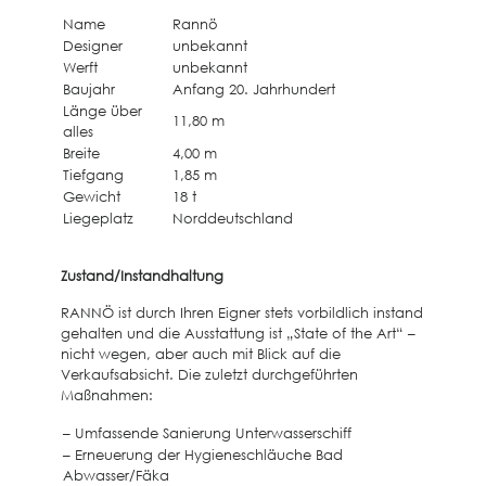
Name
Rannö
Designer
unbekannt
Werft
unbekannt
Baujahr
Anfang 20. Jahrhundert
Länge über
11,80 m
alles
Breite
4,00 m
Tiefgang
1,85 m
Gewicht
18 t
Liegeplatz
Norddeutschland
Zustand/Instandhaltung
RANNÖ ist durch Ihren Eigner stets vorbildlich instand
gehalten und die Ausstattung ist „State of the Art“ –
nicht wegen, aber auch mit Blick auf die
Verkaufsabsicht. Die zuletzt durchgeführten
Maßnahmen:
– Umfassende Sanierung Unterwasserschiff
– Erneuerung der Hygieneschläuche Bad
Abwasser/Fäka