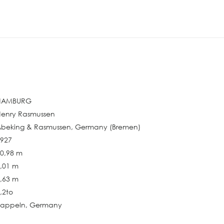
HAMBURG
Henry Rasmussen
Abeking & Rasmussen, Germany (Bremen)
1927
0,98 m
,01 m
,63 m
,2to
Kappeln, Germany