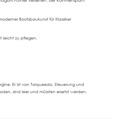
ahagoni Furnier versehen, der Rahmenspant
oderner Bootsbaukunst für Klassiker
 leicht zu pflegen.
ergine. Er ist von Torqueedo, Steuerung und
oden, sind leer und müssten ersetzt werden.