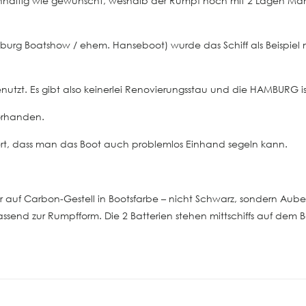
nachhaltig wie gewünscht, weshalb der Rumpf noch mit 2 Lagen M
burg Boatshow / ehem. Hanseboot) wurde das Schiff als Beispiel m
nutzt. Es gibt also keinerlei Renovierungsstau und die HAMBURG ist
vorhanden.
iert, dass man das Boot auch problemlos Einhand segeln kann.
bar auf Carbon-Gestell in Bootsfarbe – nicht Schwarz, sondern Aub
send zur Rumpfform. Die 2 Batterien stehen mittschiffs auf dem B