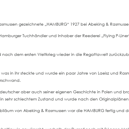
y Rasmussen gezeichnete „HAMBURG“ 1927 bei Abeking & Rasmusse
n Hamburger Tuchhändler und Inhaber der Reederei „Flying P-Line
d nach dem ersten Weltkrieg wieder in die Regattawelt zurückzu
s in ihr steckte und wurde ein paar Jahre von Laeisz und Rasmus
erschwand.
k deutscher aber auch seiner eigenen Geschichte in Polen und
r in sehr schlechtem Zustand und wurde nach den Originalplänen
biläum von Abeking & Rasmussen war die HAMBURG fertig und das