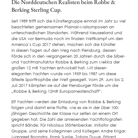
Die Norddeutschen Realisten beim Robbe &
Berking Sterling Cup.
Seit 1989 trifft sich die Künstlergruppe einmal im Jahr zu viel
beachteten gemeinsamen Plainair-Malsymposien an
unterschiedlichen Standorten. Während Neuseeland und
die USA vor Bermuda noch im finalen Wettkampf um den
America´s Cup 2017 stehen, machen sich die Künstler
in diesen Tagen auf den Weg nach Flensburg, dessen
Förde sich in den vergangenen 20 Jahren durch die Silber-
und Yachtmanufaktur Robbe & Berking zum Mekka der
großen 12 mR Yachten entwickelt hat. Mit diesen
eleganten Yachten wurde von 1959 bis 1987 um diese
älteste Sporttrophäe der Welt gesegelt. Vom 29. Juni bis 2.
Juli 2017 kämpfen sie auf der Flensburger Förde um die
„Robbe & Berking 12mR Europameisterschaft“.
Elf Yachten werden der Einladung von Robbe & Berking
folgen und damit eine Flotte, wie es sie in der über 100-
jährigen Geschichte der Klasse nur selten an einem Ort
gegeben hat. Die Zahl der anreisenden Yachtfotografen
spricht Bände. Für Nikolaus Störtenbecker, Initiator der
Gruppe, und seine Kolleginnen und Kollegen Andre Krigar,
Margreet Boonstra, Frank Suplie, Tobias Duwe, Erhard