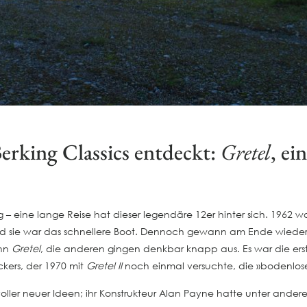
rking Classics entdeckt:
Gretel
, e
– eine lange Reise hat dieser legendäre 12er hinter sich. 1962 war
 und sie war das schnellere Boot. Dennoch gewann am Ende wiede
ann
Gretel
, die anderen gingen denkbar knapp aus. Es war die erste
kers, der 1970 mit
Gretel II
noch einmal versuchte, die »bodenlose
oller neuer Ideen; ihr Konstrukteur Alan Payne hatte unter andere