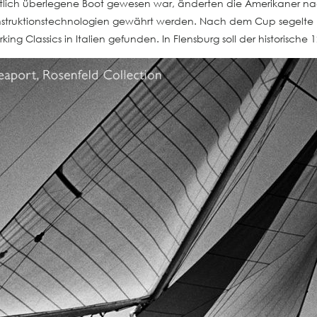
ntlich überlegene Boot gewesen war, änderten die Amerikaner na
nstruktionstechnologien gewährt werden. Nach dem Cup segelte
g Classics in Italien gefunden. In Flensburg soll der historische 1