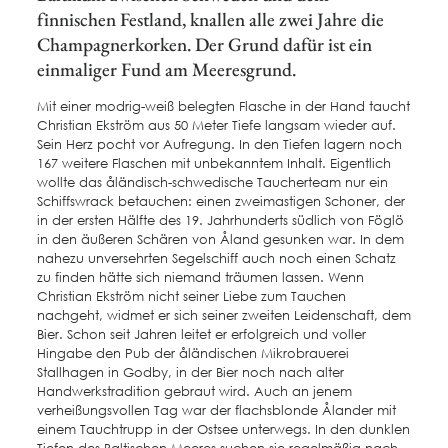
finnischen Festland, knallen alle zwei Jahre die
Champagnerkorken. Der Grund dafür ist ein
einmaliger Fund am Meeresgrund.
Mit einer modrig-weiß belegten Flasche in der Hand taucht
Christian Ekström aus 50 Meter Tiefe langsam wieder auf.
Sein Herz pocht vor Aufregung. In den Tiefen lagern noch
167 weitere Flaschen mit unbekanntem Inhalt. Eigentlich
wollte das åländisch-schwedische Taucherteam nur ein
Schiffswrack betauchen: einen zweimastigen Schoner, der
in der ersten Hälfte des 19. Jahrhunderts südlich von Föglö
in den äußeren Schären von Åland gesunken war. In dem
nahezu unversehrten Segelschiff auch noch einen Schatz
zu finden hätte sich niemand träumen lassen. Wenn
Christian Ekström nicht seiner Liebe zum Tauchen
nachgeht, widmet er sich seiner zweiten Leidenschaft, dem
Bier. Schon seit Jahren leitet er erfolgreich und voller
Hingabe den Pub der åländischen Mikrobrauerei
Stallhagen in Godby, in der Bier noch nach alter
Handwerkstradition gebraut wird. Auch an jenem
verheißungsvollen Tag war der flachsblonde Ålander mit
einem Tauchtrupp in der Ostsee unterwegs. In den dunklen