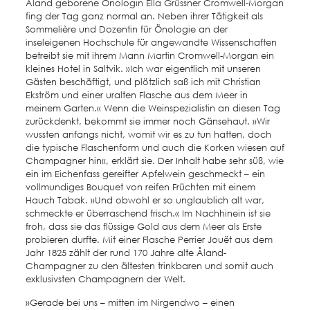
Åland geborene Önologin Ella Grüssner Cromwell-Morgan
fing der Tag ganz normal an. Neben ihrer Tätigkeit als
Sommelière und Dozentin für Önologie an der
inseleigenen Hochschule für angewandte Wissenschaften
betreibt sie mit ihrem Mann Martin Cromwell-Morgan ein
kleines Hotel in Saltvik. »Ich war eigentlich mit unseren
Gästen beschäftigt, und plötzlich saß ich mit Christian
Ekström und einer uralten Flasche aus dem Meer in
meinem Garten.« Wenn die Weinspezialistin an diesen Tag
zurückdenkt, bekommt sie immer noch Gänsehaut. »Wir
wussten anfangs nicht, womit wir es zu tun hatten, doch
die typische Flaschenform und auch die Korken wiesen auf
Champagner hin«, erklärt sie. Der Inhalt habe sehr süß, wie
ein im Eichenfass gereifter Apfelwein geschmeckt – ein
vollmundiges Bouquet von reifen Früchten mit einem
Hauch Tabak. »Und obwohl er so unglaublich alt war,
schmeckte er überraschend frisch.« Im Nachhinein ist sie
froh, dass sie das flüssige Gold aus dem Meer als Erste
probieren durfte. Mit einer Flasche Perrier Jouët aus dem
Jahr 1825 zählt der rund 170 Jahre alte Åland-
Champagner zu den ältesten trinkbaren und somit auch
exklusivsten Champagnern der Welt.
»Gerade bei uns – mitten im Nirgendwo – einen