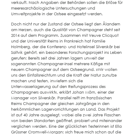
verkauft. Nach Angaben der Behörden sollen die Erlöse für
meeresarchäologische Untersuchungen und
Umweltprojekte in der Ostsee eingesetzt werden.
Doch nicht nur der Zustand der Ostsee liegt den Ålandern
am Herzen, auch die Qualität von Champagner steht seit
2014 auf dem Programm. Zusammen mit Veuve Clicquot
und der Universität Reims in Frankreich hat Familie
Holmberg, der die Konferenz- und Hotelinsel Silverskär bei
Saltvik gehört, ein besonderes Forschungsprojekt ins Leben
gerufen: Bereits seit drei Jahren lagern unweit der
sogenannten Champagner-Insel mehrere Käfige mit
neuem Champagner auf dem Ostseegrund. »Wir wollen
uns den Einfallsreichtum und die Kraft der Natur zunutze
machen und testen, inwiefern sich die
Unterwasserlagerung auf den Reifungsprozess des
Champagners auswirkt«, erklärt Johan Mörn, einer der
Manager von Silverskär. Parallel reift im französischen
Reims Champagner der gleichen Jahrgänge in den
herkömmlichen Lagervorrichtungen an Land. Das Projekt
ist auf 40 Jahre ausgelegt, wobei alle zwei Jahre Flaschen
von beiden Standorten geöffnet, probiert und miteinander
verglichen werden. Eine der glücklichen Testerinnen ist Ella
Grüssner Cromwell-Morgan: »Ich freue mich schon auf die