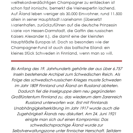
weltrekordverdächtigen Champagner zu entdecken ist
schon fast ironisch«, bemerkt die Weinexpertin lachend.
Auf Åland leben weniger als 30.000 Einwohner, rund 11.500
allein in seiner Hauptstadt Mariehamn (übersetzt
Marienhafen, zurückzuführen auf die deutsche Prinzessin
Marie von Hessen-Darmstadt, die Gattin des russischen
Kaisers Alexander II.), die damit eine der kleinsten
Hauptstädte Europas ist. Doch so besonders wie der
Champagner-Fund ist auch das baltische Eiland: ein
kleines Stück Schweden in Finnland, wenn man so will.
Bis Anfang des 19. Jahrhunderts gehörte der aus über 6.757
Inseln bestehende Archipel zum Schwedischen Reich. Als
Folge des schwedisch-russischen Krieges musste Schweden
im Jahr 1809 Finnland und Åland an Russland abtreten.
Dadurch fiel die Inselgruppe dem neu gegründeten
Großfürstentum Finnland zu, das wiederum dem Zarenreich
Russland unterworfen war. Erst mit Finnlands
Unabhängigkeitserklärung im Jahr 1917 wurde auch die
Zugehörigkeit Ålands neu diskutiert. Am 24. Juni 1921
einigte man sich auf einen Kompromiss: Das
schwedischsprachige Åland wurde zur
Selbstverwaltungszone unter finnischer Herrschaft. Seitdem