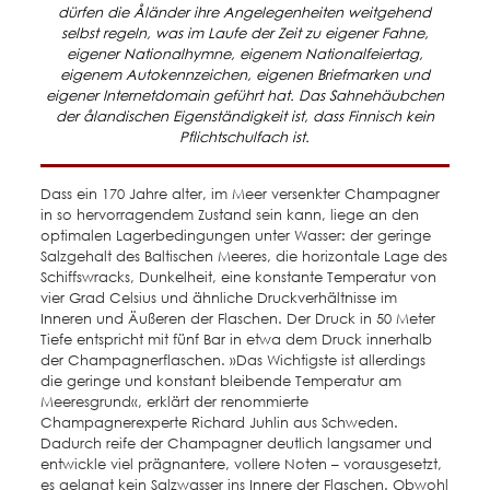
dürfen die Åländer ihre Angelegenheiten weitgehend
selbst regeln, was im Laufe der Zeit zu eigener Fahne,
eigener Nationalhymne, eigenem Nationalfeiertag,
eigenem Autokennzeichen, eigenen Briefmarken und
eigener Internetdomain geführt hat. Das Sahnehäubchen
der ålandischen Eigenständigkeit ist, dass Finnisch kein
Pflichtschulfach ist.
Dass ein 170 Jahre alter, im Meer versenkter Champagner
in so hervorragendem Zustand sein kann, liege an den
optimalen Lagerbedingungen unter Wasser: der geringe
Salzgehalt des Baltischen Meeres, die horizontale Lage des
Schiffswracks, Dunkelheit, eine konstante Temperatur von
vier Grad Celsius und ähnliche Druckverhältnisse im
Inneren und Äußeren der Flaschen. Der Druck in 50 Meter
Tiefe entspricht mit fünf Bar in etwa dem Druck innerhalb
der Champagnerflaschen. »Das Wichtigste ist allerdings
die geringe und konstant bleibende Temperatur am
Meeresgrund«, erklärt der renommierte
Champagnerexperte Richard Juhlin aus Schweden.
Dadurch reife der Champagner deutlich langsamer und
entwickle viel prägnantere, vollere Noten – vorausgesetzt,
es gelangt kein Salzwasser ins Innere der Flaschen. Obwohl