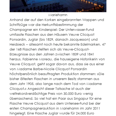
Mariehamn
Anhand der auf den Korken eingebrannten Wappen und
Schriftzüge war die Herkunftsbestimmung der
Champagner ein Kinderspiel: Der Unterwasser-Fund
umfasste Flaschen aus den Häusern Veuve Clicquot
Ponsardin, Juglar (bis 1829, danach Jacquesson) und
Heidsieck – allesamt noch heute bekannte Edelmarken. 47
der 168 Flaschen stellten sich als Veuve-Clicquot-
Erzeugnisse aus den Jahren zwischen 1839 und 1841
heraus. Fabienne Moreau, die hauseigene Historikerin von
Veuve Clicquot, geht sogar davon aus, dass sie aus einer
von Madame Barbe-Nicole Clicquot Ponsardin
höchstpersönlich beauftragten Produktion stammen: »Die
bisher ältesten Flaschen in unserem Besitz stammen aus
dem Jahr 1905, also lange nach dem Tod von Madame
Clicquot.« Angesicht dieser Tatsache ist auch der
weltrekordverdächtige Preis von 30.000 Euro wenig
überraschend. So viel hat ein Paar aus Singapur für eine
Flasche Veuve Clicquot aus dem Untersee-Fund bei der
ersten Champagnerauktion in Mariehamn im Jahr 2011
hingelegt. Eine Flasche Juglar wurde für 24.000 Euro