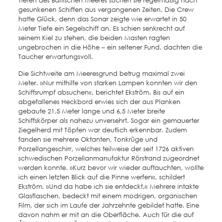
Tiefen des Baltischen Meeres suchen sie regelmäßig nach
gesunkenen Schiffen aus vergangenen Zeiten. Die Crew
hatte Glück, denn das Sonar zeigte wie erwartet in 50
Meter Tiefe ein Segelschiff an. Es schien senkrecht auf
seinem Kiel zu stehen, die beiden Masten ragten
ungebrochen in die Höhe – ein seltener Fund, dachten die
Taucher erwartungsvoll.
Die Sichtweite am Meeresgrund betrug maximal zwei
Meter. »Nur mithilfe von starken Lampen konnten wir den
Schiffsrumpf absuchen«, berichtet Ekström. Bis auf ein
abgefallenes Heckbord erwies sich der aus Planken
gebaute 21,5 Meter lange und 6,5 Meter breite
Schiffskörper als nahezu unversehrt. Sogar ein gemauerter
Ziegelherd mit Töpfen war deutlich erkennbar. Zudem
fanden sie mehrere Oktanten, Tonkrüge und
Porzellangeschirr, welches teilweise der seit 1726 aktiven
schwedischen Porzellanmanufaktur Rörstrand zugeordnet
werden konnte. »Kurz bevor wir wieder auftauchten, wollte
ich einen letzten Blick auf die Pinne werfen«, schildert
Ekström. »Und da habe ich sie entdeckt.« Mehrere intakte
Glasflaschen, bedeckt mit einem modrigen, organischen
Film, der sich im Laufe der Jahrzehnte gebildet hatte. Eine
davon nahm er mit an die Oberfläche. Auch für die auf