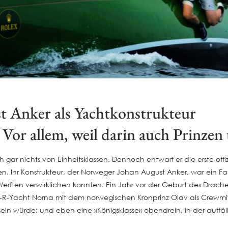
t Anker als Yachtkonstrukteur
. Vor allem, weil darin auch Prin
h gar nichts von Einheitsklassen. Dennoch entwarf er die erste offizi
n. Ihr Konstrukteur, der Norweger Johan August Anker, war ein F
 Werften verwirklichen konnten. Ein Jahr vor der Geburt des Drac
R-Yacht Norna mit dem norwegischen Kronprinz Olav als Crewmitg
ein würde; und eben eine »Königsklasse« obendrein, in der auffäll