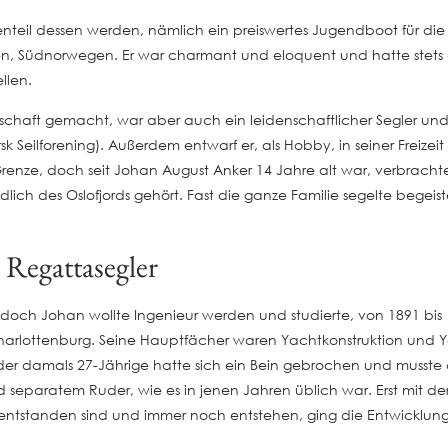
teil dessen werden, nämlich ein preiswertes Jugendboot für die 
n, Südnorwegen. Er war charmant und eloquent und hatte stets 
llen.
rtschaft gemacht, war aber auch ein leidenschaftlicher Segler u
k Seilforening). Außerdem entwarf er, als Hobby, in seiner Freizei
nze, doch seit Johan August Anker 14 Jahre alt war, verbrachte
ich des Oslofjords gehört. Fast die ganze Familie segelte begeiste
 Regattasegler
 doch Johan wollte Ingenieur werden und studierte, von 1891 bis 
n-Charlottenburg. Seine Hauptfächer waren Yachtkonstruktion und
 der damals 27-Jährige hatte sich ein Bein gebrochen und musste 
d separatem Ruder, wie es in jenen Jahren üblich war. Erst mit d
n entstanden sind und immer noch entstehen, ging die Entwicklu