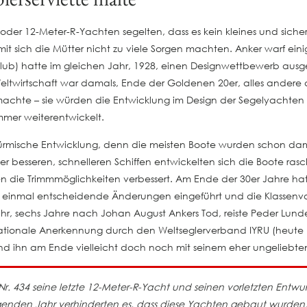
 oder 12-Meter-R-Yachten segelten, dass es kein kleines und siche
mit sich die Mütter nicht zu viele Sorgen machten. Anker warf einig
lub) hatte im gleichen Jahr, 1928, einen Designwettbewerb ausgel
Weltwirtschaft war damals, Ende der Goldenen 20er, alles andere a
n machte – sie würden die Entwicklung im Design der Segelyachten
mmer weiterentwickelt.
 stürmische Entwicklung, denn die meisten Boote wurden schon da
 besseren, schnelleren Schiffen entwickelten sich die Boote rasch
en die Trimmmöglichkeiten verbessert. Am Ende der 30er Jahre h
inmal entscheidende Änderungen eingeführt und die Klassenvor
Jahr, sechs Jahre nach Johan August Ankers Tod, reiste Peder Lun
nationale Anerkennung durch den Weltseglerverband IYRU (heute IS
und ihn am Ende vielleicht doch noch mit seinem eher ungeliebt
. 434 seine letzte 12-Meter-R-Yacht und seinen vorletzten Entwurf
lgenden Jahr verhinderten es, dass diese Yachten gebaut wurden.