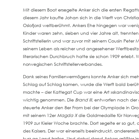
Mit diesem Boot ersegelte Anker sich die ersten Regat
diesem Jahr kaufte Johan sich in die Werft von Christi
Oslofjord weltberühmt. Ankers Ehe hingegen war wenig
Kinder waren zehn, sieben und vier Jahre alt, trennten s
Schriftstellerin und war zuvor mit seinem Cousin Peter
seinem Leben als reicher und angesehener Werftbesitzer 
literarischen Durchbruch hatte sie schon 1909 erlebt. Wä
norwegischen Schriftstellerverbandes.
Dank seines Familienvermögens konnte Anker sich mehr
Schlag auf Schlag kamen, wurde die Werft bald berü
machte – der Kattegat Cup war eine Art »skandinav
wichtig genommen. Die
Brand III,
entworfen nach der 
steuerte Anker den 8er Fram bei der Olympiade in Großb
mit seinem 12er
Magda X
die Goldmedaille für Norwege
1909 zur Kieler Woche brachte. Dort segelte er so gu
des Kaisers. Der war einerseits beeindruckt, anderersei
kurz an Land trafen. Und dabei stand Ankers größter in