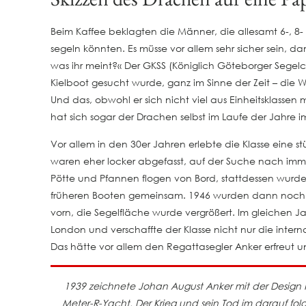
Beim Kaffee beklagten die Männer, die allesamt 6-, 8-
segeln könnten. Es müsse vor allem sehr sicher sein, da
was ihr meint?« Der GKSS (Königlich Göteborger Segelc
Kielboot gesucht wurde, ganz im Sinne der Zeit – die 
Und das, obwohl er sich nicht viel aus Einheitsklasse
hat sich sogar der Drachen selbst im Laufe der Jahre i
Vor allem in den 30er Jahren erlebte die Klasse eine
waren eher locker abgefasst, auf der Suche nach immer
Pötte und Pfannen flogen von Bord, stattdessen wurd
früheren Booten gemeinsam. 1946 wurden dann noch e
vorn, die Segelfläche wurde vergrößert. Im gleichen 
London und verschaffte der Klasse nicht nur die inter
Das hätte vor allem den Regattasegler Anker erfreut 
1939 zeichnete Johan August Anker mit der Design Nr
Meter-R-Yacht. Der Krieg und sein Tod im darauf fo