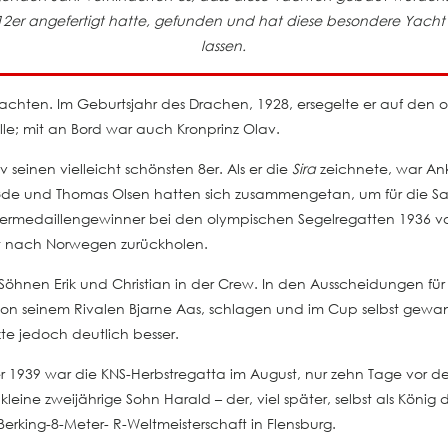
n 12er angefertigt hatte, gefunden und hat diese besondere Yach
lassen.
achten. Im Geburtsjahr des Drachen, 1928, ersegelte er auf de
le; mit an Bord war auch Kronprinz Olav.
seinen vielleicht schönsten 8er. Als er die
Sira
zeichnete, war Ank
de und Thomas Olsen hatten sich zusammengetan, um für die Sa
bermedaillengewinner bei den olympischen Segelregatten 1936 v
gt nach Norwegen zurückholen.
en Söhnen Erik und Christian in der Crew. In den Ausscheidungen 
on seinem Rivalen Bjarne Aas, schlagen und im Cup selbst gewa
zte jedoch deutlich besser.
r 1939 war die KNS-Herbstregatta im August, nur zehn Tage vor de
leine zweijährige Sohn Harald – der, viel später, selbst als König 
rking-8-Meter- R-Weltmeisterschaft in Flensburg.