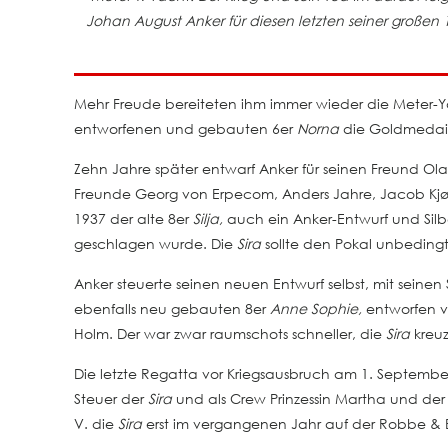
Johan August Anker für diesen letzten seiner große
Mehr Freude bereiteten ihm immer wieder die Meter-Y
entworfenen und gebauten 6er
Norna
die Goldmedail
Zehn Jahre später entwarf Anker für seinen Freund Olav 
Freunde Georg von Erpecom, Anders Jahre, Jacob Kjø
1937 der alte 8er
Silja,
auch ein Anker-Entwurf und Sil
geschlagen wurde. Die
Sira
sollte den Pokal unbedin
Anker steuerte seinen neuen Entwurf selbst, mit sein
ebenfalls neu gebauten 8er
Anne Sophie,
entworfen v
Holm. Der war zwar raumschots schneller, die
Sira
kreu
Die letzte Regatta vor Kriegsausbruch am 1. Septembe
Steuer der
Sira
und als Crew Prinzessin Martha und der k
V. die
Sira
erst im vergangenen Jahr auf der Robbe & Be