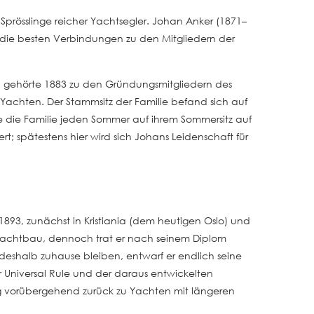
Sprösslinge reicher Yachtsegler. Johan Anker (1871–
die besten Verbindungen zu den Mitgliedern der
nd gehörte 1883 zu den Gründungsmitgliedern des
t Yachten. Der Stammsitz der Familie befand sich auf
 die Familie jeden Sommer auf ihrem Sommersitz auf
rt; spätestens hier wird sich Johans Leidenschaft für
1893, zunächst in Kristiania (dem heutigen Oslo) und
 Yachtbau, dennoch trat er nach seinem Diplom
deshalb zuhause bleiben, entwarf er endlich seine
er Universal Rule und der daraus entwickelten
ng vorübergehend zurück zu Yachten mit längeren