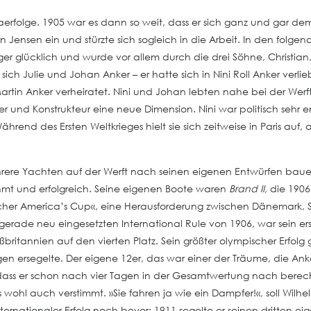
taerfolge. 1905 war es dann so weit, dass er sich ganz und gar d
an Jensen ein und stürzte sich sogleich in die Arbeit. In den fol
er glücklich und wurde vor allem durch die drei Söhne, Christia
ich Julie und Johan Anker – er hatte sich in Nini Roll Anker verlie
 Martin Anker verheiratet. Nini und Johan lebten nahe bei der Wer
und Konstrukteur eine neue Dimension. Nini war politisch sehr enga
hrend des Ersten Weltkrieges hielt sie sich zeitweise in Paris auf,
ere Yachten auf der Werft nach seinen eigenen Entwürfen bauen l
hmt und erfolgreich. Seine eigenen Boote waren
Brand II,
die 190
ischer America’s Cup«, eine Herausforderung zwischen Dänemar
gerade neu eingesetzten International Rule von 1906, war sein e
ritannien auf den vierten Platz. Sein größter olympischer Erfolg 
n ersegelte. Der eigene 12er, das war einer der Träume, die Anker
t, dass er schon nach vier Tagen in der Gesamtwertung nach berec
ts wohl auch verstimmt. »Sie fahren ja wie ein Dampfer!«, soll Wilh
ternationaler Erfolg noch bevor: 1911 segelte er seinen dritten ei