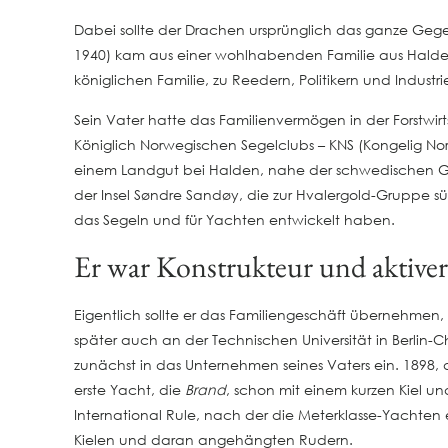
Dabei sollte der Drachen ursprünglich das ganze Gegen
1940) kam aus einer wohlhabenden Familie aus Halde
königlichen Familie, zu Reedern, Politikern und Industrie
Sein Vater hatte das Familienvermögen in der Forstwi
Königlich Norwegischen Segelclubs – KNS (Kongelig Nors
einem Landgut bei Halden, nahe der schwedischen Gre
der Insel Søndre Sandøy, die zur Hvalergold-Gruppe südl
das Segeln und für Yachten entwickelt haben.
Er war Konstrukteur und aktiver
Eigentlich sollte er das Familiengeschäft übernehmen,
später auch an der Technischen Universität in Berli
zunächst in das Unternehmen seines Vaters ein. 1898,
erste Yacht, die
Brand
, schon mit einem kurzen Kiel un
International Rule, nach der die Meterklasse-Yachte
Kielen und daran angehängten Rudern.