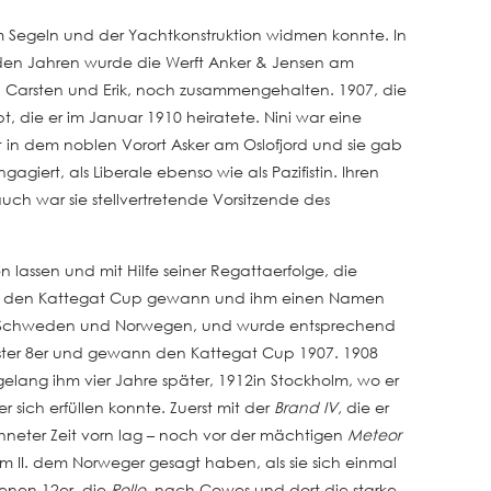
em Segeln und der Yachtkonstruktion widmen konnte. In
genden Jahren wurde die Werft Anker & Jensen am
n, Carsten und Erik, noch zusammengehalten. 1907, die
bt, die er im Januar 1910 heiratete. Nini war eine
ft in dem noblen Vorort Asker am Oslofjord und sie gab
giert, als Liberale ebenso wie als Pazifistin. Ihren
 auch war sie stellvertretende Vorsitzende des
assen und mit Hilfe seiner Regattaerfolge, die
6 den Kattegat Cup gewann und ihm einen Namen
k, Schweden und Norwegen, und wurde entsprechend
rster 8er und gewann den Kattegat Cup 1907. 1908
gelang ihm vier Jahre später, 1912in Stockholm, wo er
 sich erfüllen konnte. Zuerst mit der
Brand IV,
die er
hneter Zeit vorn lag – noch vor der mächtigen
Meteor
elm II. dem Norweger gesagt haben, als sie sich einmal
genen 12er, die
Rollo,
nach Cowes und dort die starke