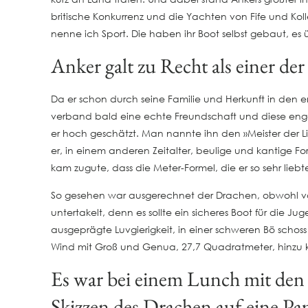
britische Konkurrenz und die Yachten von Fife und Ko
nenne ich Sport. Die haben ihr Boot selbst gebaut, es
Anker galt zu Recht als einer der
Da er schon durch seine Familie und Herkunft in den 
verband bald eine echte Freundschaft und diese enge
er hoch geschätzt. Man nannte ihn den »Meister der Lin
er, in einem anderen Zeitalter, beulige und kantige F
kam zugute, dass die Meter-Formel, die er so sehr lieb
So gesehen war ausgerechnet der Drachen, obwohl von 
untertakelt, denn es sollte ein sicheres Boot für die Ju
ausgeprägte Luvgierigkeit, in einer schweren Bö scho
Wind mit Groß und Genua, 27,7 Quadratmeter, hinzu k
Es war bei einem Lunch mit den e
Skizzen des Drachen auf eine Pap