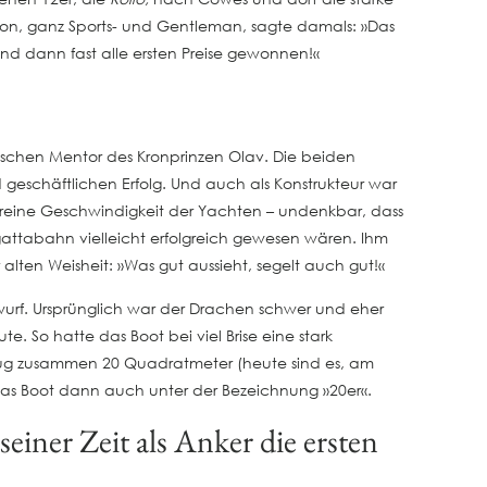
ron, ganz Sports- und Gentleman, sagte damals: »Das
und dann fast alle ersten Preise gewonnen!«
ischen Mentor des Kronprinzen Olav. Die beiden
eschäftlichen Erfolg. Und auch als Konstrukteur war
ie reine Geschwindigkeit der Yachten – undenkbar, dass
egattabahn vielleicht erfolgreich gewesen wären. Ihm
alten Weisheit: »Was gut aussieht, segelt auch gut!«
wurf. Ursprünglich war der Drachen schwer und eher
te. So hatte das Boot bei viel Brise eine stark
etrug zusammen 20 Quadratmeter (heute sind es, am
as Boot dann auch unter der Bezeichnung »20er«.
einer Zeit als Anker die ersten