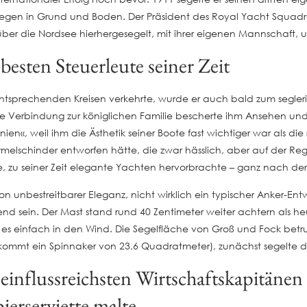
llegen in Grund und Boden. Der Präsident des Royal Yacht Squad
 über die Nordsee hierhergesegelt, mit ihrer eigenen Mannschaft, 
 besten Steuerleute seiner Zeit
entsprechenden Kreisen verkehrte, wurde er auch bald zum segler
 Verbindung zur königlichen Familie bescherte ihm Ansehen und g
ien«, weil ihm die Ästhetik seiner Boote fast wichtiger war als d
ormelschinder entworfen hätte, die zwar hässlich, aber auf der R
te, zu seiner Zeit elegante Yachten hervorbrachte – ganz nach der 
unbestreitbarer Eleganz, nicht wirklich ein typischer Anker-Ent
gend sein. Der Mast stand rund 40 Zentimeter weiter achtern als heu
ss es einfach in den Wind. Die Segelfläche von Groß und Fock b
ommt ein Spinnaker von 23,6 Quadratmeter), zunächst segelte d
influssreichsten Wirtschaftskapitänen s
ierserviette malte