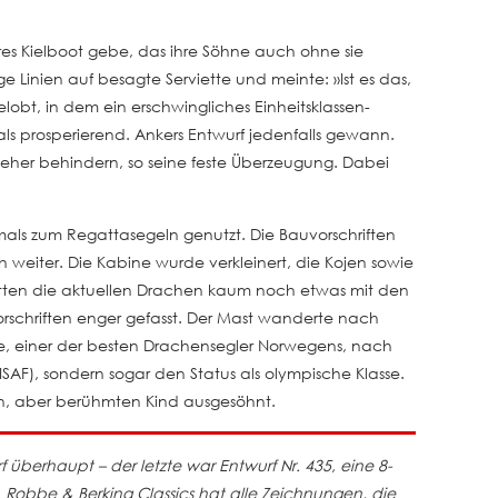
res Kielboot gebe, das ihre Söhne auch ohne sie
e Linien auf besagte Serviette und meinte: »Ist es das,
obt, in dem ein erschwingliches Einheitsklassen-
ls prosperierend. Ankers Entwurf jedenfalls gewann.
 eher behindern, so seine feste Überzeugung. Dabei
mals zum Regattasegeln genutzt. Die Bauvorschriften
 weiter. Die Kabine wurde verkleinert, die Kojen sowie
atten die aktuellen Drachen kaum noch etwas mit den
schriften enger gefasst. Der Mast wanderte nach
de, einer der besten Drachensegler Norwegens, nach
AF), sondern sogar den Status als olympische Klasse.
en, aber berühmten Kind ausgesöhnt.
 überhaupt – der letzte war Entwurf Nr. 435, eine 8-
 Robbe & Berking Classics hat alle Zeichnungen, die