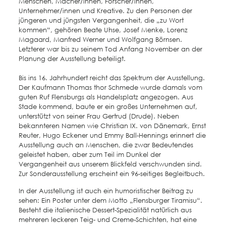
Menschen, Macher/innen, Forscher/innen,
Unternehmer/innen und Kreative. Zu den Personen der
jüngeren und jüngsten Vergangenheit, die „zu Wort
kommen“, gehören Beate Uhse, Josef Menke, Lorenz
Magaard, Manfred Werner und Wolfgang Börnsen.
Letzterer war bis zu seinem Tod Anfang November an der
Planung der Ausstellung beteiligt.
Bis ins 16. Jahrhundert reicht das Spektrum der Ausstellung.
Der Kaufmann Thomas thor Schmede wurde damals vom
guten Ruf Flensburgs als Handelsplatz angezogen. Aus
Stade kommend, baute er ein großes Unternehmen auf,
unterstützt von seiner Frau Gertrud (Drude). Neben
bekannteren Namen wie Christian IX. von Dänemark, Ernst
Reuter, Hugo Eckener und Emmy Ball-Hennings erinnert die
Ausstellung auch an Menschen, die zwar Bedeutendes
geleistet haben, aber zum Teil im Dunkel der
Vergangenheit aus unserem Blickfeld verschwunden sind.
Zur Sonderausstellung erscheint ein 96-seitiges Begleitbuch.
In der Ausstellung ist auch ein humoristischer Beitrag zu
sehen: Ein Poster unter dem Motto „Flensburger Tiramisu“.
Besteht die italienische Dessert-Spezialität natürlich aus
mehreren leckeren Teig- und Creme-Schichten, hat eine