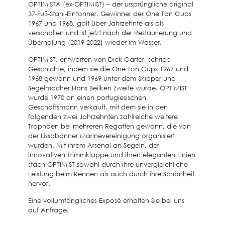
OPTIMISTA (ex-OPTIMIST) – der ursprüngliche original
37-Fuß-Stahl-Eintonner, Gewinner der One Ton Cups
1967 und 1968, galt über Jahrzehnte als als
verschollen und ist jetzt nach der Restaurierung und
Überholung (2019-2022) wieder im Wasser.
OPTIMIST, entworfen von Dick Carter, schrieb
Geschichte, indem sie die One Ton Cups 1967 und
1968 gewann und 1969 unter dem Skipper und
Segelmacher Hans Beilken Zweite wurde. OPTIMIST
wurde 1970 an einen portugiesischen
Geschäftsmann verkauft, mit dem sie in den
folgenden zwei Jahrzehnten zahlreiche weitere
Trophäen bei mehreren Regatten gewann, die von
der Lissabonner Marinevereinigung organisiert
wurden. Mit ihrem Arsenal an Segeln, der
innovativen Trimmklappe und ihren eleganten Linien
stach OPTIMIST sowohl durch ihre unvergleichliche
Leistung beim Rennen als auch durch ihre Schönheit
hervor.
Eine vollumfängliches Exposé erhalten Sie bei uns
auf Anfrage.