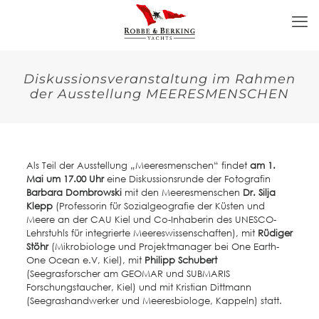
Diskussionsveranstaltung im Rahmen
der Ausstellung MEERESMENSCHEN
Als Teil der Ausstellung „Meeresmenschen“ findet
am 1.
Mai um 17.00 Uhr
eine Diskussionsrunde der Fotografin
Barbara Dombrowski
mit den Meeresmenschen
Dr. Silja
Klepp
(Professorin für Sozialgeografie der Küsten und
Meere an der CAU Kiel und Co-Inhaberin des UNESCO-
Lehrstuhls für integrierte Meereswissenschaften), mit
Rüdiger
Stöhr
(Mikrobiologe und Projektmanager bei One Earth-
One Ocean e.V, Kiel), mit
Philipp Schubert
(Seegrasforscher am GEOMAR und SUBMARIS
Forschungstaucher, Kiel) und mit Kristian Dittmann
(Seegrashandwerker und Meeresbiologe, Kappeln) statt.