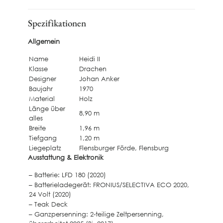
Spezifikationen
Allgemein
Name
Heidi II
Klasse
Drachen
Designer
Johan Anker
Baujahr
1970
Material
Holz
Länge über
8,90 m
alles
Breite
1,96 m
Tiefgang
1,20 m
Liegeplatz
Flensburger Förde, Flensburg
Ausstattung & Elektronik
– Batterie: LFD 180 (2020)
– Batterieladegerät: FRONIUS/SELECTIVA ECO 2020,
24 Volt (2020)
– Teak Deck
– Ganzpersenning: 2-teilige Zeltpersenning,