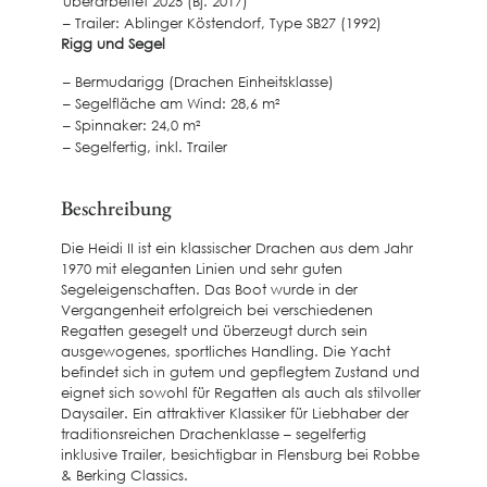
überarbeitet 2025 (Bj. 2017)
– Trailer: Ablinger Köstendorf, Type SB27 (1992)
Rigg und Segel
– Bermudarigg (Drachen Einheitsklasse)
– Segelfläche am Wind: 28,6 m²
– Spinnaker: 24,0 m²
– Segelfertig, inkl. Trailer
Beschreibung
Die Heidi II ist ein klassischer Drachen aus dem Jahr
1970 mit eleganten Linien und sehr guten
Segeleigenschaften. Das Boot wurde in der
Vergangenheit erfolgreich bei verschiedenen
Regatten gesegelt und überzeugt durch sein
ausgewogenes, sportliches Handling. Die Yacht
befindet sich in gutem und gepflegtem Zustand und
eignet sich sowohl für Regatten als auch als stilvoller
Daysailer. Ein attraktiver Klassiker für Liebhaber der
traditionsreichen Drachenklasse – segelfertig
inklusive Trailer, besichtigbar in Flensburg bei Robbe
& Berking Classics.